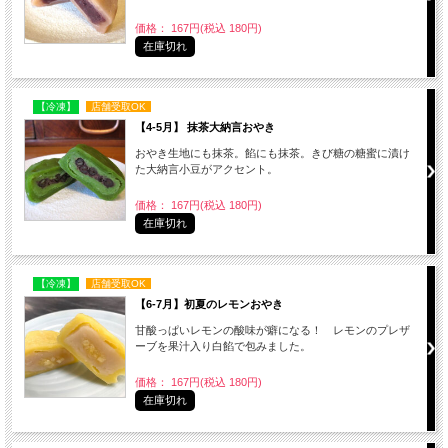
価格： 167円(税込 180円)
在庫切れ
【冷凍】
店舗受取OK
【4-5月】 抹茶大納言おやき
おやき生地にも抹茶。餡にも抹茶。きび糖の糖蜜に漬け
た大納言小豆がアクセント。
価格： 167円(税込 180円)
在庫切れ
【冷凍】
店舗受取OK
【6-7月】初夏のレモンおやき
甘酸っぱいレモンの酸味が癖になる！ レモンのプレザ
ーブを果汁入り白餡で包みました。
価格： 167円(税込 180円)
在庫切れ