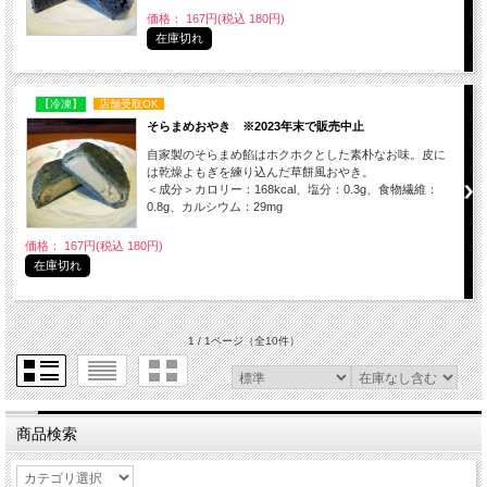
価格： 167円(税込 180円)
在庫切れ
【冷凍】
店舗受取OK
そらまめおやき ※2023年末で販売中止
自家製のそらまめ餡はホクホクとした素朴なお味。皮に
は乾燥よもぎを練り込んだ草餅風おやき。
＜成分＞カロリー：168kcal、塩分：0.3g、食物繊維：
0.8g、カルシウム：29mg
価格： 167円(税込 180円)
在庫切れ
1 / 1ページ
（全10件）
商品検索