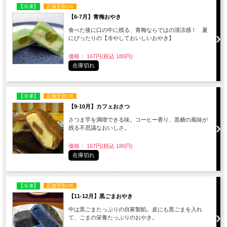
【冷凍】
店舗受取OK
【6-7月】青梅おやき
食べた後に口の中に残る、青梅ならではの清涼感！ 夏
にぴったりの【冷やしておいしいおやき】
価格： 167円(税込 180円)
在庫切れ
【冷凍】
店舗受取OK
【9-10月】カフェおさつ
さつま芋を満喫できる味。コーヒー香り、黒糖の風味が
残る不思議なおいしさ。
価格： 167円(税込 180円)
在庫切れ
【冷凍】
店舗受取OK
【11-12月】黒ごまおやき
中は黒ごまたっぷりの自家製餡。皮にも黒ごまを入れ
て、ごまの栄養たっぷりのおやき。