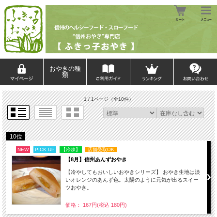
おやきの種
類
1 / 1ページ
（全10件）
10位
NEW
PICK UP
【冷凍】
店舗受取OK
【8月】信州あんずおやき
【冷やしてもおいしいおやきシリーズ】 おやき生地は淡
いオレンジのあんず色。太陽のように元気が出るスイー
ツおやき。
価格： 167円(税込 180円)