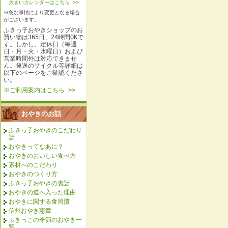
大きいカレンダーはこちら >>
※急な事情により変更となる場合
がございます。
ふきっ子おやきショップのお
買い物は365日、24時間OKで
す。しかし、定休日（毎週
日・月・火・水曜日）および
営業時間外は対応できませ
ん。発送のサイクル等詳細は
以下のページをご確認くださ
い。
※ご利用案内はこちら >>
おやきのお話
ふきっ子おやきのこだわり
話
おやきってなあに？
おやきのおいしい食べ方
素材へのこだわり
おやきのつくり方
ふきっ子おやきの裏話
おやきの道へ入った理由
おやきに関する食習慣
信州おやき憲章
ふきっこの季節のおやき一
覧