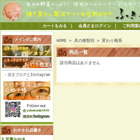
カートをみる
｜
会員さまログイン
｜
ご利用案
メインのご案内
HOME
>
具の種類別
> 変わり種系
商品一覧
該当商品はありません
－店主ブログとInstagram
－
おやきお品書き
定番おやき