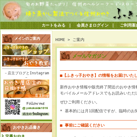
カートをみる
｜
会員さまログイン
｜
ご利用案
メインのご案内
HOME
>
ご案内
メールマガジン
－店主ブログとInstagram
■【ふきっ子おやき】の情報をお届けいた
－
新作おやき情報や販売終了間近のおやき情
モバイルメールアドレスでもお読みいただ
ぜひご利用ください。
* 基本的には月1回配信ですが、臨時の
■ 事前にご確認ください
おやきお品書き
定番おやき