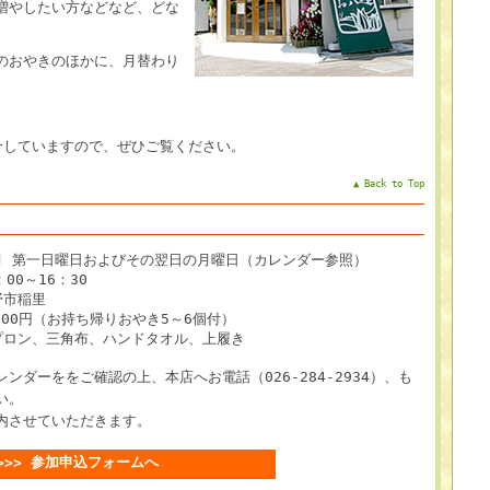
増やしたい方などなど、どな
のおやきのほかに、月替わり
介していますので、ぜひご覧ください。
▲ Back to Top
月 第一日曜日およびその翌日の月曜日（カレンダー参照）
00～16：30
野市稲里
000円（お持ち帰りおやき5～6個付）
プロン、三角布、ハンドタオル、上履き
ダーををご確認の上、本店へお電話（026-284-2934）、も
い。
内させていただきます。
>>> 参加申込フォームへ