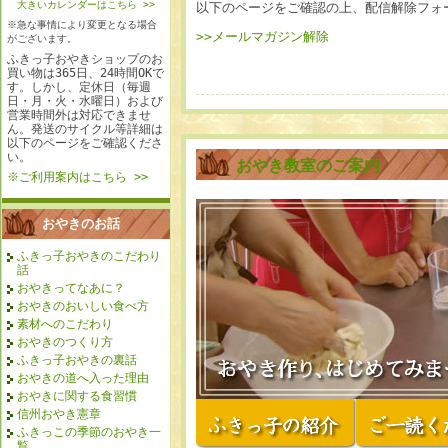
大きいカレンダーはこちら >>
以下のページをご確認の上、配信解除フォ
※急な事情により変更となる場合
>>メールマガジン解除
がございます。
ふきっ子おやきショップのお
買い物は365日、24時間OKで
す。しかし、定休日（毎週
日・月・火・水曜日）および
営業時間外は対応できませ
ん。発送のサイクル等詳細は
以下のページをご確認くださ
い。
おやき教室のご案内
※ご利用案内はこちら >>
おやきのお話
ふきっ子おやきのこだわり
話
おやきってなあに？
おやきのおいしい食べ方
素材へのこだわり
おやきのつくり方
ふきっ子おやきの裏話
おやきの道へ入った理由
おやきに関する食習慣
信州おやき憲章
ふきっこの季節のおやき一
覧