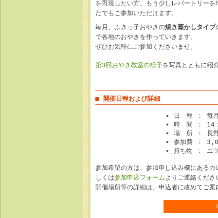
を再現したい方、もう少しレパートリーを
たでもご参加いただけます。
毎月、ふきっ子おやきの
焼き蒸かしタイプ
で各地のおやきを作っていきます。
ぜひお気軽にご参加くださいませ。
第3回おやき教室の様子
を写真とともに紹
■ 開催日程および詳細
日 程 ： 毎
時 間 ： 14：
場 所 ： 長
参加費 ： 3,
持ち物 ： エ
参加希望の方は、参加申し込み欄にあるカレン
しくは
参加申込フォーム
よりご連絡くださ
開催場所等の詳細は、申込者に改めてご案