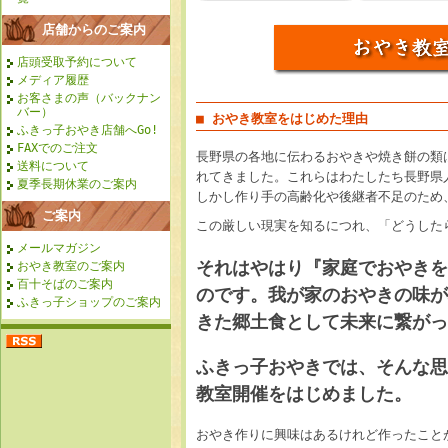
店舗からのご案内
店頭受取予約について
メディア履歴
お客さまの声（バックナン
バー）
■ おやき教室をはじめた理由
ふきっ子おやき店舗へGo!
FAXでのご注文
長野県の各地に伝わるおやきや焼き餅の類
送料について
れてきました。これらはわたしたち長野県
夏季長期休業のご案内
しかし作り手の高齢化や後継者不足のため
ご案内
この厳しい現実を知るにつれ、「どうした
メールマガジン
それはやはり『家庭でおやきを
おやき教室のご案内
百十そばのご案内
のです。我が家のおやきの味が
ふきっ子ショップのご案内
きた郷土食として未来に繋がっ
ふきっ子おやきでは、そんな思
教室開催をはじめました。
おやき作りに興味はあるけれど作ったこと