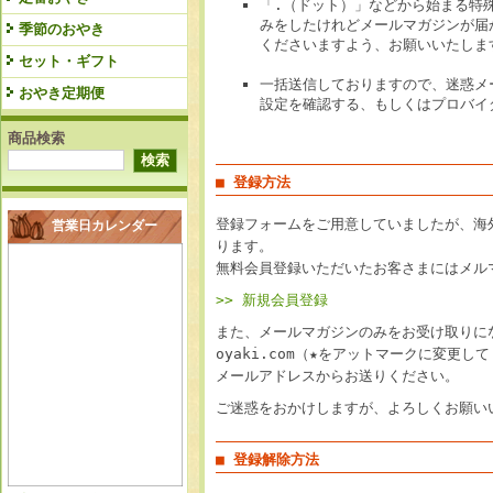
「.（ドット）」などから始まる特
みをしたけれどメールマガジンが届
季節のおやき
くださいますよう、お願いいたしま
セット・ギフト
一括送信しておりますので、迷惑メ
おやき定期便
設定を確認する、もしくはプロバイ
商品検索
■ 登録方法
登録フォームをご用意していましたが、海
営業日カレンダー
ります。
無料会員登録いただいたお客さまにはメル
>> 新規会員登録
また、メールマガジンのみをお受け取りになり
oyaki.com（★をアットマークに変
メールアドレスからお送りください。
ご迷惑をおかけしますが、よろしくお願い
■ 登録解除方法