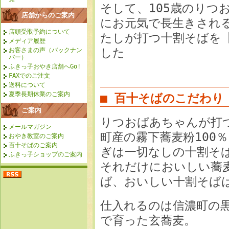
そして、105歳のりつ
店舗からのご案内
にお元気で長生きされ
店頭受取予約について
たしが打つ十割そばを
メディア履歴
した
お客さまの声（バックナン
バー）
ふきっ子おやき店舗へGo!
FAXでのご注文
送料について
夏季長期休業のご案内
■ 百十そばのこだわり
ご案内
りつおばあちゃんが打
メールマガジン
町産の霧下蕎麦粉100
おやき教室のご案内
百十そばのご案内
ぎは一切なしの十割そ
ふきっ子ショップのご案内
それだけにおいしい蕎
ば、おいしい十割そば
仕入れるのは信濃町の
で育った玄蕎麦。