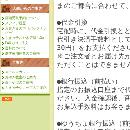
まのご都合に合わせて
店舗からのご案内
店頭受取予約について
●代金引換
メディア履歴
お客さまの声（バックナン
宅配時に、代金引換と
バー）
代引き決済手数料として
ふきっ子おやき店舗へGo!
FAXでのご注文
30円）をお支払くださ
送料について
夏季長期休業のご案内
※ご注文者とお届け先
ご案内
ただくことはできませ
メールマガジン
おやき教室のご案内
●銀行振込（前払い）
百十そばのご案内
ふきっ子ショップのご案内
指定のお振込口座まで
ださい。入金確認後、
お振込手数料はお客さ
●ゆうちょ銀行振込（前