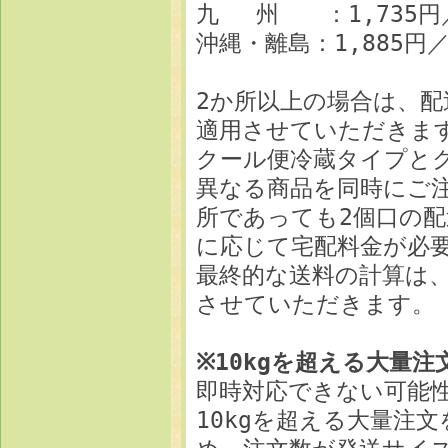
九 州 ：1,735円／2
沖縄・離島：1,885円／2
2か所以上の場合は、
適用させていただきま
クール便冷蔵タイプと
異なる商品を同時にご
所であっても2個口の
に応じて宅配料金が必
最終的な送料の計算は
させていただきます。
※10kgを超える大量
即時対応できない可能
10kgを超える大量注