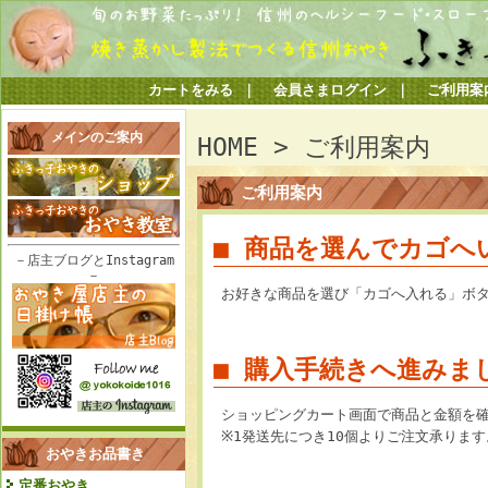
カートをみる
｜
会員さまログイン
｜
ご利用案
メインのご案内
HOME
>
ご利用案内
ご利用案内
■ 商品を選んでカゴへ
－店主ブログとInstagram
－
お好きな商品を選び「カゴへ入れる」ボ
■ 購入手続きへ進みま
ショッピングカート画面で商品と金額を
※1発送先につき10個よりご注文承ります
おやきお品書き
定番おやき