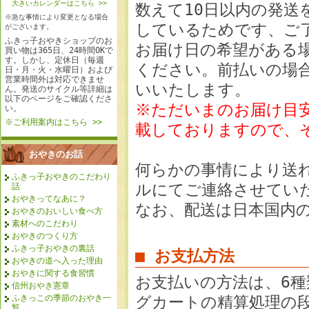
大きいカレンダーはこちら >>
数えて10日以内の発送
※急な事情により変更となる場合
しているためです、ご
がございます。
ふきっ子おやきショップのお
お届け日の希望がある場
買い物は365日、24時間OKで
す。しかし、定休日（毎週
ください。前払いの場合
日・月・火・水曜日）および
営業時間外は対応できませ
いいたします。
ん。発送のサイクル等詳細は
以下のページをご確認くださ
※ただいまのお届け目
い。
※ご利用案内はこちら >>
載しておりますので、
おやきのお話
何らかの事情により送
ふきっ子おやきのこだわり
ルにてご連絡させてい
話
おやきってなあに？
なお、配送は日本国内
おやきのおいしい食べ方
素材へのこだわり
おやきのつくり方
ふきっ子おやきの裏話
■ お支払方法
おやきの道へ入った理由
おやきに関する食習慣
お支払いの方法は、6
信州おやき憲章
グカートの精算処理の
ふきっこの季節のおやき一
覧