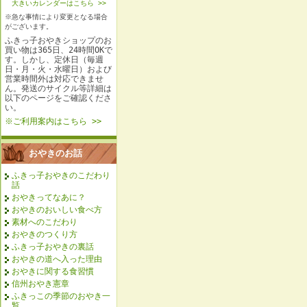
大きいカレンダーはこちら >>
※急な事情により変更となる場合
がございます。
ふきっ子おやきショップのお
買い物は365日、24時間OKで
す。しかし、定休日（毎週
日・月・火・水曜日）および
営業時間外は対応できませ
ん。発送のサイクル等詳細は
以下のページをご確認くださ
い。
※ご利用案内はこちら >>
おやきのお話
ふきっ子おやきのこだわり
話
おやきってなあに？
おやきのおいしい食べ方
素材へのこだわり
おやきのつくり方
ふきっ子おやきの裏話
おやきの道へ入った理由
おやきに関する食習慣
信州おやき憲章
ふきっこの季節のおやき一
覧