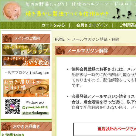
カートをみる
｜
会員さまログイン
｜
ご利用案
メインのご案内
HOME
> メールマガジン登録・解除
メールマガジン解除
無料会員登録のお客さまには、メル
－店主ブログとInstagram
配信後は一時的に配信解除可能な状
－
ておりますので、配信解除をしても
です。
会員登録とメールマガジン読者リス
合は、退会処理を行った後に、以下
自身で配信解除を行わない限り、メ
おやきお品書き
当店以外のページで
定番おやき