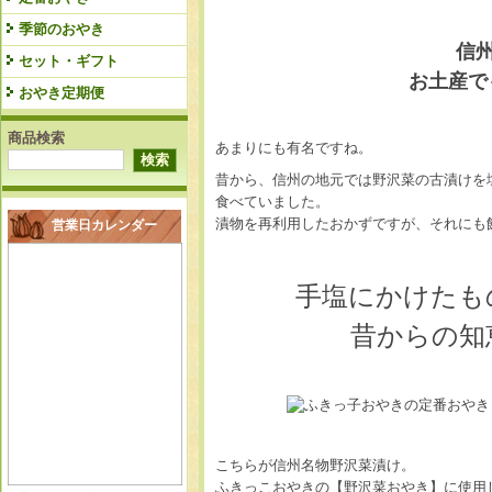
季節のおやき
信
セット・ギフト
お土産で
おやき定期便
商品検索
あまりにも有名ですね。
昔から、信州の地元では野沢菜の古漬けを
食べていました。
漬物を再利用したおかずですが、それにも
営業日カレンダー
手塩にかけたも
昔からの知
こちらが信州名物野沢菜漬け。
ふきっこおやきの【野沢菜おやき】に使用