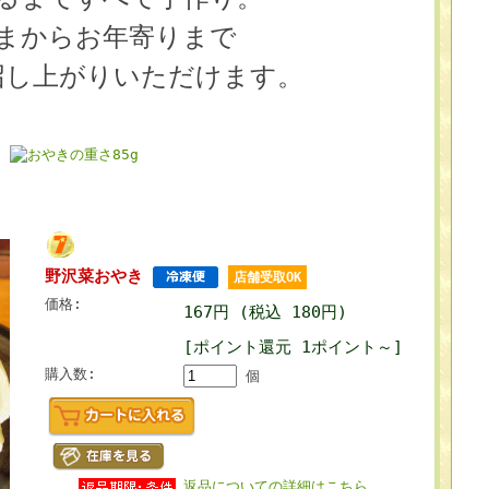
まからお年寄りまで
召し上がりいただけます。
野沢菜おやき
店舗受取OK
価格:
167円 (税込 180円)
[ポイント還元 1ポイント～]
購入数:
個
返品についての詳細はこちら