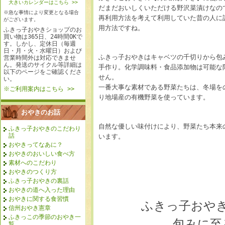
大きいカレンダーはこちら >>
だまだおいしくいただける野沢菜漬けなの
※急な事情により変更となる場合
再利用方法を考えて利用していた昔の人に
がございます。
用方法ですね。
ふきっ子おやきショップのお
買い物は365日、24時間OKで
す。しかし、定休日（毎週
日・月・火・水曜日）および
ふきっ子おやきはキャベツの千切りから包
営業時間外は対応できませ
ん。発送のサイクル等詳細は
手作り。化学調味料・食品添加物は可能な
以下のページをご確認くださ
せん。
い。
一番大事な素材である野菜たちは、冬場を
※ご利用案内はこちら >>
り地場産の有機野菜を使っています。
おやきのお話
自然な優しい味付けにより、野菜たち本来
ふきっ子おやきのこだわり
話
います。
おやきってなあに？
おやきのおいしい食べ方
素材へのこだわり
おやきのつくり方
ふきっ子おやきの裏話
おやきの道へ入った理由
おやきに関する食習慣
ふきっ子おや
信州おやき憲章
ふきっこの季節のおやき一
包みに至
覧