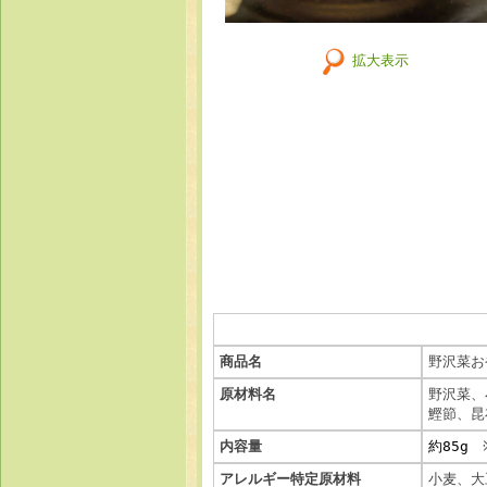
拡大表示
商品名
野沢菜お
原材料名
野沢菜、
鰹節、昆
内容量
約85g
※
アレルギー特定原材料
小麦、大