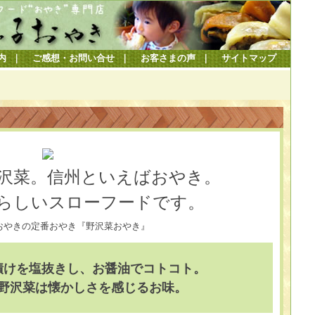
内
｜
ご感想・お問い合せ
｜
お客さまの声
｜
サイトマップ
沢菜。信州といえばおやき。
らしいスローフードです。
漬けを塩抜きし、お醤油でコトコト。
野沢菜は懐かしさを感じるお味。