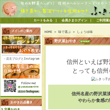
カートをみる
｜
会員さまログイン
｜
ご利用案
メインのご案内
HOME
>
味で選ぶ
>
しょうゆ味
野沢菜おやき
－店主ブログとInstagram
信州といえば野
－
とっても信州
信州名産の野沢菜
やわらか食感の
おやきお品書き
定番おやき