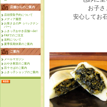
お子さ
店舗からのご案内
店頭受取予約について
安心してお
メディア履歴
お客さまの声（バックナン
バー）
ふきっ子おやき店舗へGo!
FAXでのご注文
送料について
夏季長期休業のご案内
ご案内
メールマガジン
おやき教室のご案内
百十そばのご案内
ふきっ子ショップのご案内