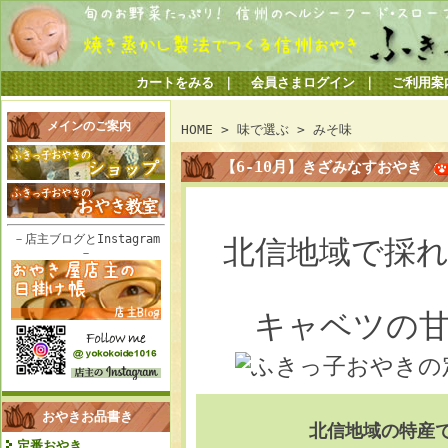
カートをみる
｜
会員さまログイン
｜
ご利用案
メインのご案内
HOME
>
味で選ぶ
>
みそ味
【6-10月】きざみなすおやき
－店主ブログとInstagram
北信地域で採
－
キャベツの
おやきお品書き
北信地域の特産
定番おやき