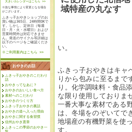
大きいカレンダーはこちら >>
※急な事情により変更となる場合
がございます。
ふきっ子おやきショップのお
買い物は365日、24時間OKで
す。しかし、定休日（毎週
日・月・火・水曜日）および
営業時間外は対応できませ
ん。発送のサイクル等詳細は
以下のページをご確認くださ
い。
い。
※ご利用案内はこちら >>
おやきのお話
ふきっ子おやきはキャ
ふきっ子おやきのこだわり
りから包みに至るまで
話
おやきってなあに？
り。化学調味料・食品
おやきのおいしい食べ方
な限り使用しておりま
素材へのこだわり
おやきのつくり方
一番大事な素材である
ふきっ子おやきの裏話
は、冬場をのぞいてで
おやきの道へ入った理由
おやきに関する食習慣
地場産の有機野菜を使
信州おやき憲章
ふきっこの季節のおやき一
す。
覧