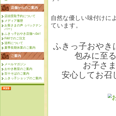
店舗からのご案内
店頭受取予約について
自然な優しい味付けに
メディア履歴
ています。
お客さまの声（バックナン
バー）
ふきっ子おやき店舗へGo!
FAXでのご注文
送料について
ふきっ子おやき
夏季長期休業のご案内
包みに至
ご案内
お子さ
メールマガジン
おやき教室のご案内
安心してお召
百十そばのご案内
ふきっ子ショップのご案内