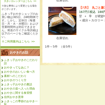
在庫切れ
大きいカレンダーはこちら >>
※急な事情により変更となる場合
【7月】 丸ごと新
がございます。
167円(税込 180
ふきっ子おやきショップのお
甘 ＋ 辛 が絶
買い物は365日、24時間OKで
＜成分＞カロリー：1
す。しかし、定休日（毎週
日・月・火・水曜日）および
営業時間外は対応できませ
ん。発送のサイクル等詳細は
以下のページをご確認くださ
い。
在庫切れ
※ご利用案内はこちら >>
1件～5件 （全5件）
おやきのお話
ふきっ子おやきのこだわり
話
おやきってなあに？
おやきのおいしい食べ方
素材へのこだわり
おやきのつくり方
ふきっ子おやきの裏話
おやきの道へ入った理由
おやきに関する食習慣
信州おやき憲章
ふきっこの季節のおやき一
覧