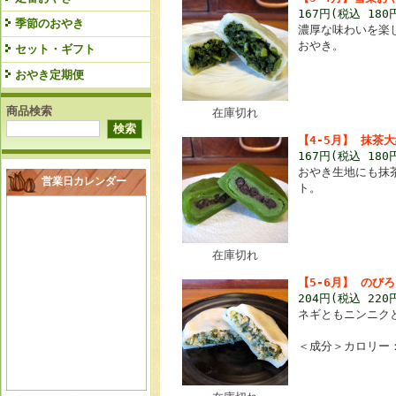
167円(税込 180
季節のおやき
濃厚な味わいを楽
おやき。
セット・ギフト
おやき定期便
商品検索
在庫切れ
【4-5月】 抹茶
167円(税込 180
おやき生地にも抹
営業日カレンダー
ト。
在庫切れ
【5-6月】 のび
204円(税込 220
ネギともニンニク
＜成分＞カロリー：1