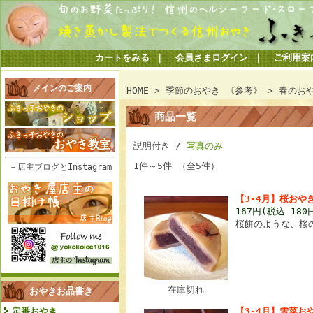
カートをみる
｜
会員さまログイン
｜
ご利用案
メインのご案内
HOME
>
季節のおやき 《参考》
> 春のお
商品一覧
説明付き /
写真のみ
1件～5件 （全5件）
－店主ブログとInstagram
－
【3-4月】桜おや
167円(税込 180
桜餅のような、桜
在庫切れ
おやきお品書き
【3-4月】雪菜お
定番おやき